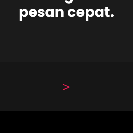
pesan cepat.