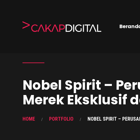
Berand
Nobel Spirit – P
Merek Eksklusif d
HOME
PORTFOLIO
NOBEL SPIRIT – PERUS