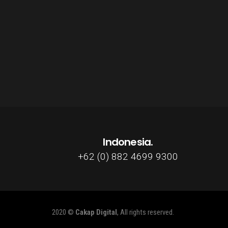
Indonesia.
+62 (0) 882 4699 9300
2020 ©
Cakap Digital
, All rights reserved.