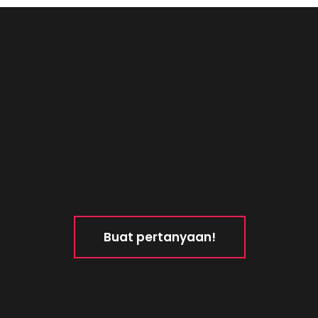
Buat pertanyaan!